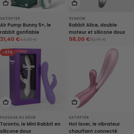
Ajouter Au Panier
Choisis Les Options
SATISFYER
SVAKOM
Air Pump Bunny 5+, le
Rabbit Alice, double
rabbit gonflable
moteur et silicone doux
31,40 €
58,00 €
44,99 €
82,95 €
Prix
Prix
Prix
Prix
-37%
de
neuf
de
neuf
vente
vente
Choisis Les Options
Choisis Les Options
PASSAGE DU DÉSIR
SATISFYER
Toronto, le Mini Rabbit en
Hot lover, le vibrateur
silicone doux
chauffant connecté