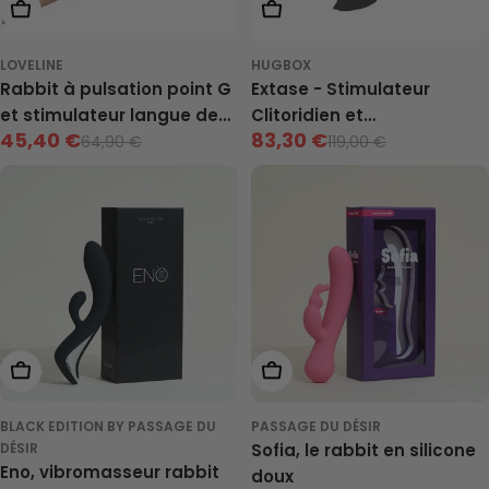
Ajouter Au Panier
Choisis Les Options
LOVELINE
HUGBOX
Rabbit à pulsation point G
Extase - Stimulateur
et stimulateur langue de
Clitoridien et
45,40 €
83,30 €
Loveline
Vibromasseur
64,90 €
119,00 €
Prix
Prix
Prix
Prix
de
neuf
de
neuf
vente
vente
Ajouter Au Panier
Ajouter Au Panier
BLACK EDITION BY PASSAGE DU
PASSAGE DU DÉSIR
DÉSIR
Sofia, le rabbit en silicone
Eno, vibromasseur rabbit
doux