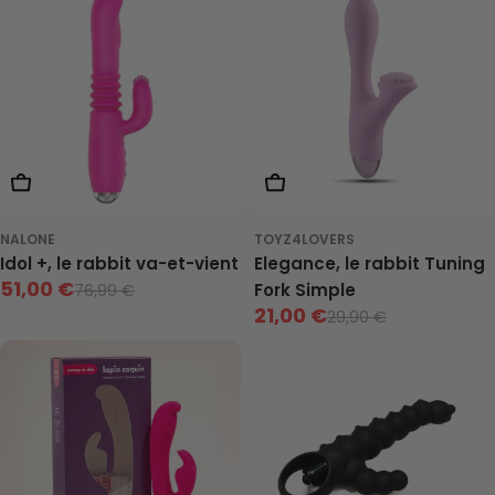
de
neuf
de
neuf
vente
vente
Ajouter Au Panier
Ajouter Au Panier
NALONE
TOYZ4LOVERS
Idol +, le rabbit va-et-vient
Elegance, le rabbit Tuning
51,00 €
Fork Simple
76,99 €
Prix
Prix
21,00 €
29,90 €
Prix
Prix
de
neuf
vente
de
neuf
vente