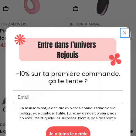
Ajouter Au Panier
Ajouter Au Panier
TOYZ4LOVERS
BEGONIA ANGEL
Pink Taste, le rabbit à
Vibromasseur Rabbit à
langues
rotation et langue clitoris
42,00 €
38,50 €
60,00 €
55,00 €
Prix
Prix
Prix
Prix
de
neuf
de
neuf
vente
vente
-10% sur ta première commande,
ça te tente ?
Email
En m'inscrivant, je déclare avoir pris connaissance de la
Ajouter Au Panier
Ajouter Au Panier
politique de confidentialité. Tu recevras nos conseils, nos
nouveautés et quelques surprises. Promis, pas de spams.
DORCEL
MAIA TOYS
Expert G, le vibromasseur
Skyler, le rabbit pliable de
Je rejoins le cercle