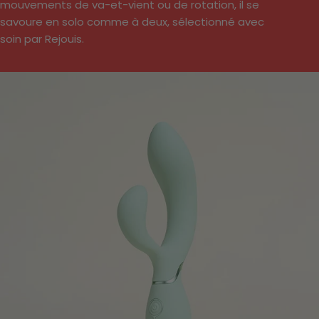
mouvements de va-et-vient ou de rotation, il se
c
savoure en solo comme à deux, sélectionné avec
soin par Rejouis.
t
i
o
n
: