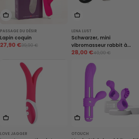
Ajouter Au Panier
Ajouter Au Panier
PASSAGE DU DÉSIR
LENA LUST
Lapin coquin
Schwarzer, mini
27,90 €
vibromasseur rabbit à
39,90 €
Prix
Prix
28,00 €
piles
40,00 €
Prix
Prix
de
neuf
vente
de
neuf
vente
Ajouter Au Panier
Ajouter Au Panier
LOVE JAGGER
OTOUCH