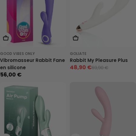
Ajouter Au Panier
Ajouter Au Panier
GOOD VIBES ONLY
GOLIATE
Vibromasseur Rabbit Fane
Rabbit My Pleasure Plus
48,90 €
en silicone
69,90 €
Prix
Prix
56,00 €
Prix
de
neuf
neuf
vente