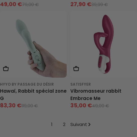
49,00 €
27,90 €
79,00 €
39,99 €
Prix
Prix
Prix
Prix
de
neuf
de
neuf
vente
vente
Ajouter Au Panier
Ajouter Au Panier
HYYO BY PASSAGE DU DÉSIR
SATISFYER
Hawaï, Rabbit spécial zone
Vibromasseur rabbit
G
Embrace Me
83,30 €
35,00 €
119,00 €
49,00 €
Prix
Prix
Prix
Prix
de
neuf
de
neuf
1
2
Suivant
vente
vente