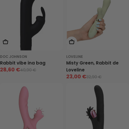
vente
vente
Ajouter Au Panier
Ajouter Au Panier
DOC JOHNSON
LOVELINE
Rabbit vibe ina bag
Misty Green, Rabbit de
28,60 €
Loveline
40,90 €
Prix
Prix
23,00 €
32,90 €
Prix
Prix
de
neuf
vente
de
neuf
vente