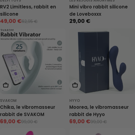
DELFI TOYS
LES REJOUIS ANONYMES
RV2 Limitless, rabbit en
Mini vibro rabbit silicone
silicone
de Loveboxxx
49,00 €
29,00 €
Prix
62,95 €
Prix
Prix
neuf
de
neuf
vente
Ajouter Au Panier
Ajouter Au Panier
SVAKOM
HYYO
Chika, le vibromasseur
Moorea, le vibromasseur
rabbit de SVAKOM
rabbit de Hyyo
69,00 €
69,00 €
99,00 €
99,00 €
Prix
Prix
Prix
Prix