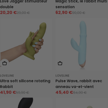
Love Jagger stimulateur
Magic Stick, le rabbit multi
double
sensation
20,20 €
62,90 €
29,00 €
90,00 €
Prix
Prix
Prix
Prix
de
neuf
de
neuf
vente
vente
Ajouter Au Panier
Ajouter Au Panier
LOVELINE
LOVELINE
Ultra soft silicone rotating
Pulse Wave, rabbit avec
Rabbit
anneau va-et-vient
41,90 €
45,40 €
59,90 €
64,90 €
Prix
Prix
Prix
Prix
de
neuf
de
neuf