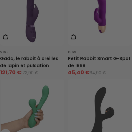
Ajouter Au Panier
Ajouter Au Panier
VIVE
1969
Gada, le rabbit à oreilles
Petit Rabbit Smart G-Spot
de lapin et pulsation
de 1969
121,70 €
45,40 €
173,90 €
64,90 €
Prix
Prix
Prix
Prix
de
neuf
de
neuf
vente
vente