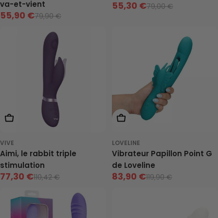
va-et-vient
55,30 €
79,00 €
Prix
Prix
55,90 €
79,90 €
Prix
Prix
de
neuf
de
neuf
vente
vente
Choisis Les Options
Ajouter Au Panier
VIVE
LOVELINE
Aimi, le rabbit triple
Vibrateur Papillon Point G
stimulation
de Loveline
77,30 €
83,90 €
110,42 €
119,90 €
Prix
Prix
Prix
Prix
de
neuf
de
neuf
vente
vente