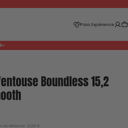
Pass Expérience
P
️
Ventouse Boundless 15,2
ooth
 de référence : 22,90 €