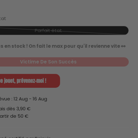
tat
Parfait état
Variante
épuisée
us en stock ! On fait le max pour qu'il revienne vite 👀
ou
indisponible
Victime De Son Succès
 1 en mode modal
e jouet, prévenez-moi !
révue :
12 Aug - 16 Aug
lais dès 3,90 €
artir de 50 €