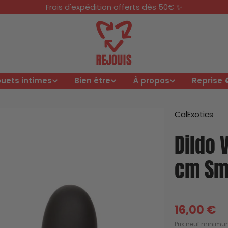
Frais d'expédition offerts dès 50€ ✨
uets intimes
Bien être
À propos
Reprise ♻
CalExotics
Dildo 
cm Sm
16,00 €
Prix
Prix neuf minimum