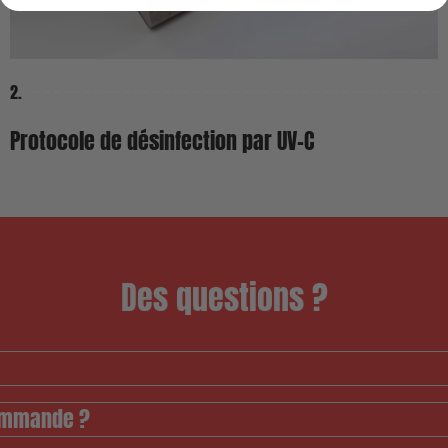
2.
Protocole de désinfection par UV-C
Des questions ?
commande ?