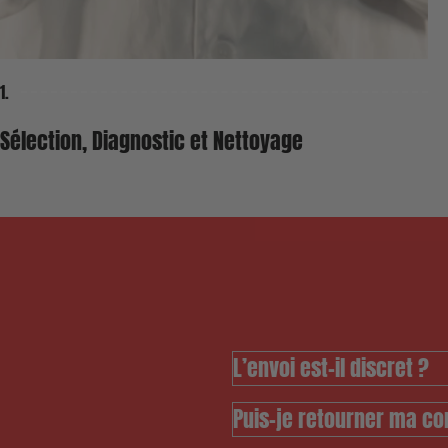
1.
Sélection, Diagnostic et Nettoyage
L’envoi est-il discret ?
Puis-je retourner ma 