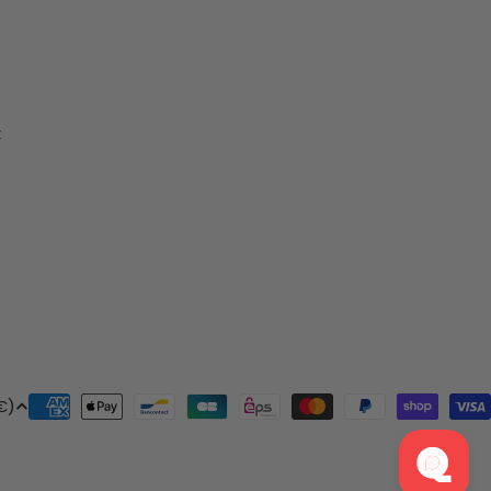
t
Modes
nce (EUR €)
de
paiement