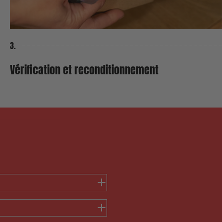
3.
2. Le Prix Minimu
Vérification et reconditionnement