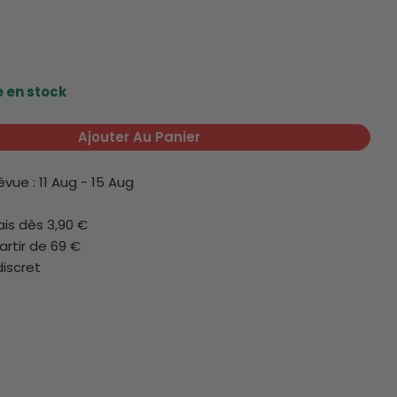
e en stock
 1 en mode modal
Ajouter Au Panier
révue :
11 Aug - 15 Aug
lais dès 3,90 €
artir de 69 €
discret