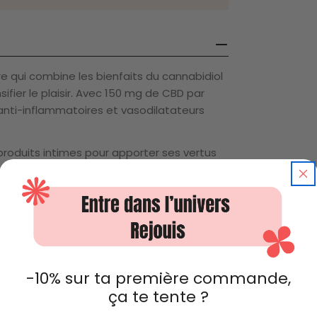
e qui combine les bienfaits du cannabidiol
sifier le plaisir. Avec 150 mg de CBD par
 anti-inflammatoires et vasodilatateurs
produits intimes pour apporter ses vertus
e à réduire l'anxiété et améliore le bien-
les et les tissus sexuels pour une meilleure
-10% sur ta première commande,
inine cible les zones sensibles pour un
ça te tente ?