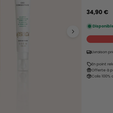
Prix
34,90 €
Disponibl
neuf
Ouvrir le média
Livraison p
En point re
Offerte à p
Colis 100% 