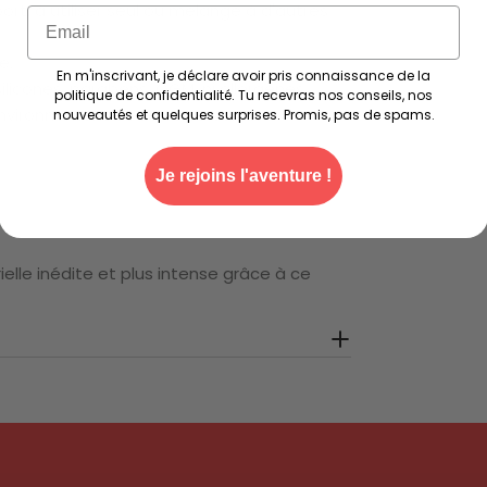
ort, à utiliser seul ou mélangé à d'autres
Email
e.
En m'inscrivant, je déclare avoir pris connaissance de la
silicones, parabens, OGM, ni allergènes.
politique de confidentialité. Tu recevras nos conseils, nos
nvironnement et de votre corps.
nouveautés et quelques surprises. Promis, pas de spams.
Je rejoins l'aventure !
lle inédite et plus intense grâce à ce