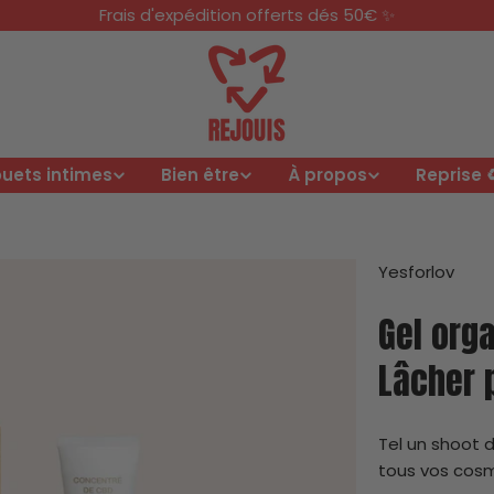
Frais d'expédition offerts dés 50€ ✨
uets intimes
Bien être
À propos
Reprise ♻
Yesforlov
Gel org
Lâcher 
Tel un shoot d
tous vos cosm