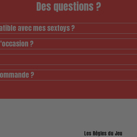
Des questions ?
atible avec mes sextoys ?
d'occasion ?
 commande ?
Les Règles du Jeu