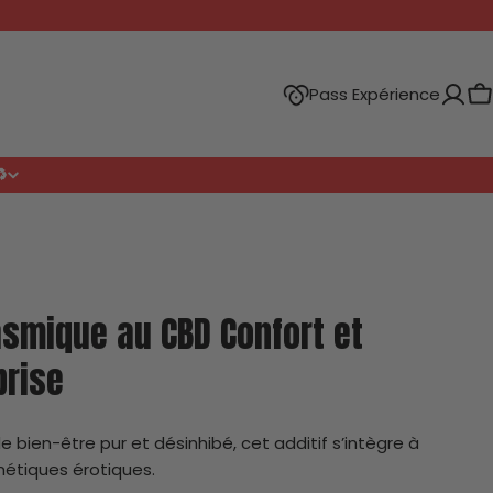
Pass Expérience
P
️
asmique au CBD Confort et
prise
e bien-être pur et désinhibé, cet additif s’intègre à
étiques érotiques.