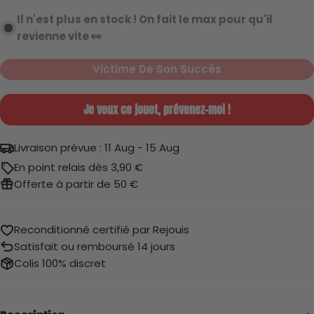
épuisée
Il n'est plus en stock ! On fait le max pour qu'il
Parfait état
ou
revienne vite 👀
indisponible
Victime De Son Succès
Très bon état
Je veux ce jouet, prévenez-moi !
Livraison prévue :
11 Aug - 15 Aug
En point relais dès 3,90 €
Offerte à partir de 50 €
Gueule cassée
Reconditionné certifié par Rejouis
Satisfait ou remboursé 14 jours
Colis 100% discret