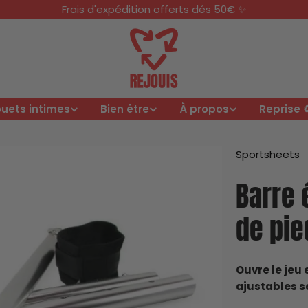
Frais d'expédition offerts dés 50€ ✨
uets intimes
Bien être
À propos
Reprise ♻
Sportsheets
Barre 
de pie
Ouvre le jeu 
ajustables se