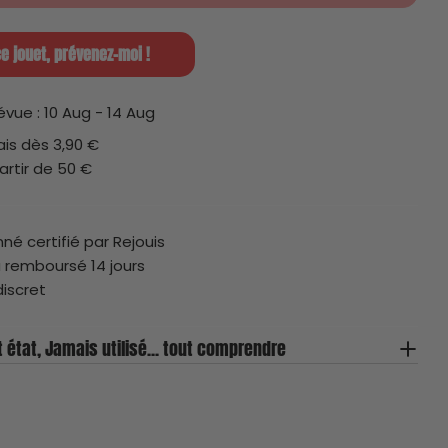
L'état du jouet
e jouet, prévenez-moi !
Le Prix Minimum Neuf de R
1. L'État du jouet
révue :
10 Aug - 14 Aug
Hygiène
lais dès 3,90 €
artir de 50 €
Jamais utilisé
né certifié par Rejouis
u remboursé 14 jours
Parfait état
discret
Très bon état
t état, Jamais utilisé... tout comprendre
Gueule cassée