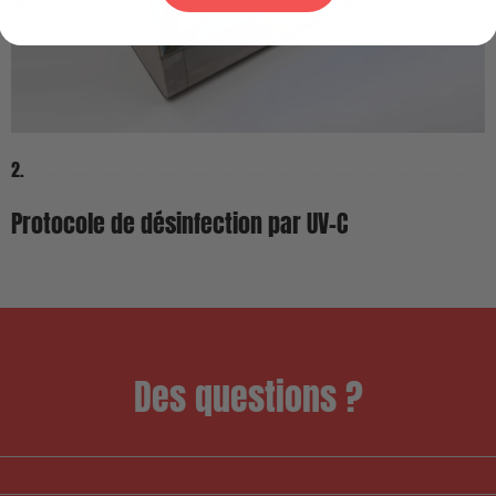
2.
Protocole de désinfection par UV-C
Des questions ?