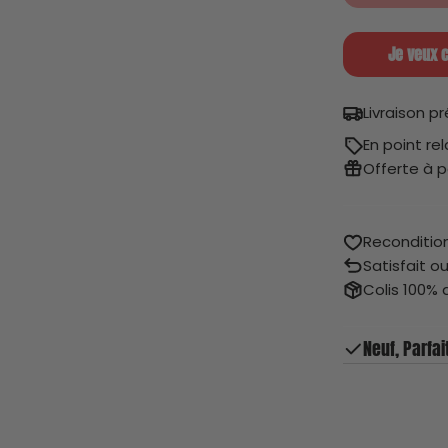
Je veux c
Livraison p
En point re
Offerte à p
Recondition
Satisfait o
Colis 100% 
Neuf, Parfai