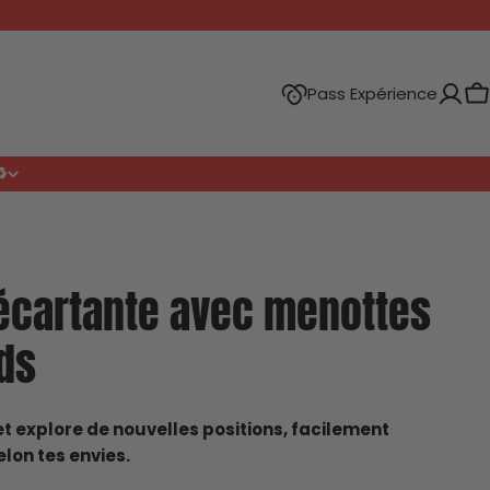
Pass Expérience
P
️
écartante avec menottes
ds
et explore de nouvelles positions, facilement
lon tes envies.