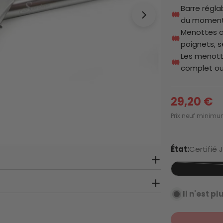
Barre régla
du moment
Menottes aj
poignets, s
Ouvrir le média
Les menott
complet ou
29,20 €
Prix
Prix neuf minimum
de
État:
Certifié 
vente
Il n'est pl