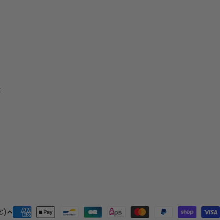
t
Modes
nce (EUR €)