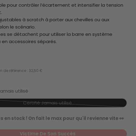
ble pour contrôler l’écartement et intensifier la tension
.
ustables à scratch à porter aux chevilles ou aux
elon le scénario.
 1 en mode modal
es se détachent pour utiliser la barre en système
 en accessoires séparés.
 de référence : 32,50 €
Jamais utilisé
Certifié Jamais utilisé
Variante
épuisée
us en stock ! On fait le max pour qu'il revienne vite 👀
ou
indisponible
Victime De Son Succès