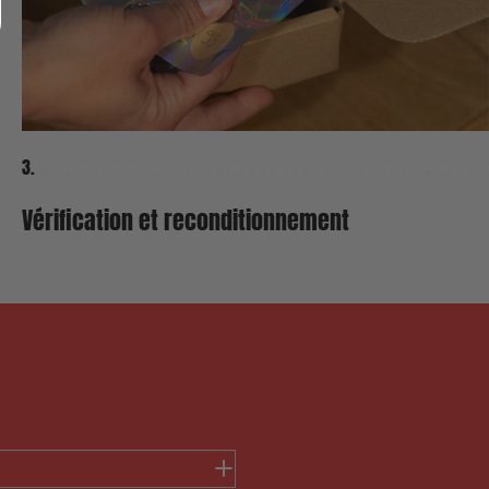
3.
2. Le Prix Minimu
Vérification et reconditionnement