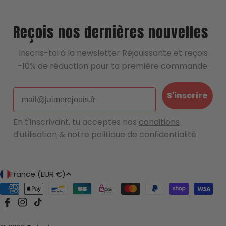
Une question, un doute, une remarque ?
Reçois nos dernières nouvelles
Écrivez nous !
Inscris-toi à la newsletter Réjouissante et reçois
-10% de réduction pour ta première commande.
Email
S'inscrire
En t'inscrivant, tu acceptes nos
conditions
d'utilisation
& notre
politique de confidentialité
P
France (EUR €)
a
Modes
y
de
Facebook
Instagram
Tik Tok
s
paiement