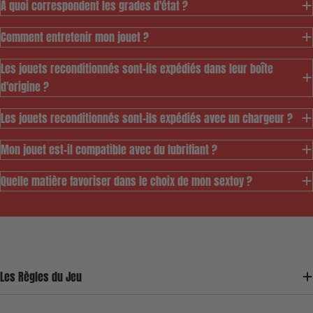
À quoi correspondent les grades d'état ?
Comment entretenir mon jouet ?
Les jouets reconditionnés sont-ils expédiés dans leur boîte
d'origine ?
Les jouets reconditionnés sont-ils expédiés avec un chargeur ?
Mon jouet est-il compatible avec du lubrifiant ?
Quelle matière favoriser dans le choix de mon sextoy ?
Ce modèle est pensé
pour vous permettre
d'accéder au meilleur
prix à notre gamme de
jouets durables tout
en permettant de
vous assurer un service de
Les Règles du Jeu
reconditionnement sûr et de qualité 💖