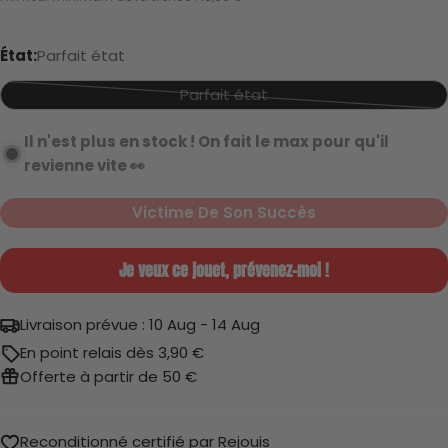
de
vente
État:
Parfait état
Parfait état
Parfait état
Variante
épuisée
Il n'est plus en stock ! On fait le max pour qu'il
ou
revienne vite 👀
indisponible
Très bon état
Victime De Son Succès
Je veux ce jouet, prévenez-moi !
Livraison prévue :
10 Aug - 14 Aug
Gueule cassée
En point relais dès 3,90 €
Offerte à partir de 50 €
Reconditionné certifié par Rejouis