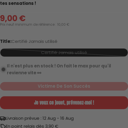
tes sensations !
Jamais utilisé
9,00 €
Prix
Prix neuf minimum de référence : 10,00 €
de
Parfait état
vente
Title:
Certifié Jamais utilisé
Certifié Jamais utilisé
Variante
épuisée
Il n'est plus en stock ! On fait le max pour qu'il
Très bon état
ou
revienne vite 👀
indisponible
Victime De Son Succès
Je veux ce jouet, prévenez-moi !
Gueule cassée
Livraison prévue :
12 Aug - 16 Aug
En point relais dès 3,90 €