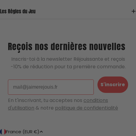
reconditionnement sûr et de qualité 💖
Les Règles du Jeu
Une question, un doute, une remarque ?
Écrivez nous !
Reçois nos dernières nouvelles
Inscris-toi à la newsletter Réjouissante et reçois
-10% de réduction pour ta première commande.
Email
S'inscrire
En t'inscrivant, tu acceptes nos
conditions
d'utilisation
& notre
politique de confidentialité
P
France (EUR €)