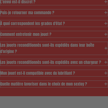
L’envoi est-il discret ?
Puis-je retourner ma commande ?
À quoi correspondent les grades d'état ?
Comment entretenir mon jouet ?
Les jouets reconditionnés sont-ils expédiés dans leur boîte
d'origine ?
Les jouets reconditionnés sont-ils expédiés avec un chargeur ?
Mon jouet est-il compatible avec du lubrifiant ?
Ce modèle est pensé
pour vous permettre
Quelle matière favoriser dans le choix de mon sextoy ?
d'accéder au meilleur
prix à notre gamme de
jouets durables tout
en permettant de
vous assurer un service de