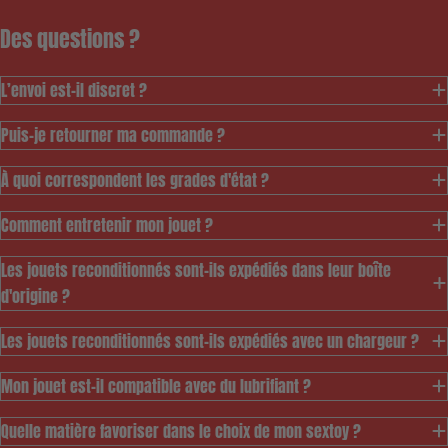
Des questions ?
L’envoi est-il discret ?
Puis-je retourner ma commande ?
À quoi correspondent les grades d'état ?
Comment entretenir mon jouet ?
Les jouets reconditionnés sont-ils expédiés dans leur boîte
d'origine ?
Les jouets reconditionnés sont-ils expédiés avec un chargeur ?
Ce modèle est pensé
pour vous permettre
Mon jouet est-il compatible avec du lubrifiant ?
d'accéder au meilleur
prix à notre gamme de
Quelle matière favoriser dans le choix de mon sextoy ?
jouets durables tout