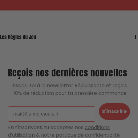
en permettant de
vous assurer un service de
reconditionnement sûr et de qualité 💖
Les Règles du Jeu
Une question, un doute, une remarque ?
Écrivez nous !
Reçois nos dernières nouvelles
Inscris-toi à la newsletter Réjouissante et reçois
-10% de réduction pour ta première commande.
Email
S'inscrire
En t'inscrivant, tu acceptes nos
conditions
d'utilisation
& notre
politique de confidentialité