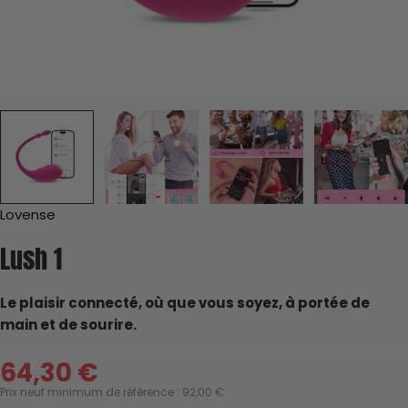
L'état du jouet
Le Prix Minimum Neuf de Référence du modèle
1. L'État du jouet
Lovense
Lush 1
Hygiène
Le plaisir connecté, où que vous soyez, à portée de
main et de sourire.
64,30 €
Prix
Prix neuf minimum de référence : 92,00 €