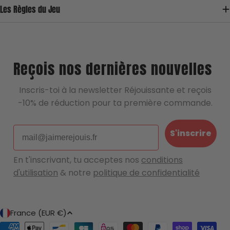
Les Règles du Jeu
Une question, un doute, une remarque ?
Écrivez nous !
Reçois nos dernières nouvelles
Inscris-toi à la newsletter Réjouissante et reçois
-10% de réduction pour ta première commande.
Email
S'inscrire
En t'inscrivant, tu acceptes nos
conditions
d'utilisation
& notre
politique de confidentialité
P
France (EUR €)
a
Modes