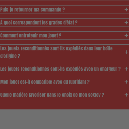
Puis-je retourner ma commande ?
À quoi correspondent les grades d'état ?
Comment entretenir mon jouet ?
Les jouets reconditionnés sont-ils expédiés dans leur boîte
d'origine ?
Les jouets reconditionnés sont-ils expédiés avec un chargeur ?
Mon jouet est-il compatible avec du lubrifiant ?
Ce modèle est pensé
Quelle matière favoriser dans le choix de mon sextoy ?
pour vous permettre
d'accéder au meilleur
prix à notre gamme de
jouets durables tout
en permettant de
vous assurer un service de
reconditionnement sûr et de qualité 💖