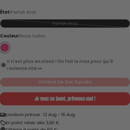
Jamais utilisé
de
vente
État:
Parfait état
Parfait état
Variante
épuisée
Parfait état
Couleur:
Rose fushia
ou
indisponible
Il n'est plus en stock ! On fait le max pour qu'il
Très bon état
revienne vite 👀
Victime De Son Succès
Je veux ce jouet, prévenez-moi !
Gueule cassée
Livraison prévue :
12 Aug - 16 Aug
En point relais dès 3,90 €
Offerte à partir de 50 €