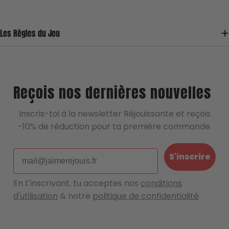
vous assurer un service de
reconditionnement sûr et de qualité 💖
Les Règles du Jeu
Une question, un doute, une remarque ?
Écrivez nous !
Reçois nos dernières nouvelles
Inscris-toi à la newsletter Réjouissante et reçois
-10% de réduction pour ta première commande.
Email
S'inscrire
En t'inscrivant, tu acceptes nos
conditions
d'utilisation
& notre
politique de confidentialité