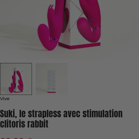
L'état du jouet
Le Prix Minimum Neuf de Référence du modèle
1. L'État du jouet
Vive
Hygiène
Suki, le strapless avec stimulation
clitoris rabbit