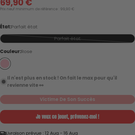
69,90 €
Prix
Prix neuf minimum de référence : 99,90 €
Jamais utilisé
de
vente
État:
Parfait état
Parfait état
Variante
Parfait état
épuisée
Couleur:
Rose
ou
indisponible
Très bon état
Il n'est plus en stock ! On fait le max pour qu'il
revienne vite 👀
Victime De Son Succès
Gueule cassée
Je veux ce jouet, prévenez-moi !
Livraison prévue :
12 Aug - 16 Aug