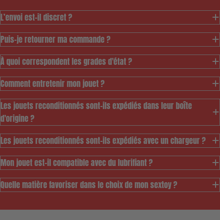
L’envoi est-il discret ?
Puis-je retourner ma commande ?
À quoi correspondent les grades d'état ?
Comment entretenir mon jouet ?
Les jouets reconditionnés sont-ils expédiés dans leur boîte
d'origine ?
Les jouets reconditionnés sont-ils expédiés avec un chargeur ?
Mon jouet est-il compatible avec du lubrifiant ?
Ce modèle est pensé
pour vous permettre
Quelle matière favoriser dans le choix de mon sextoy ?
d'accéder au meilleur
prix à notre gamme de
jouets durables tout
en permettant de