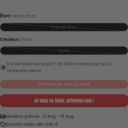
Jamais utilisé
de
vente
État:
Parfait état
Parfait état
Variante
Parfait état
épuisée
Couleur:
Violet
ou
Violet
indisponible
Variante
épuisée
Il n'est plus en stock ! On fait le max pour qu'il
Très bon état
ou
revienne vite 👀
indisponible
Victime De Son Succès
Je veux ce jouet, prévenez-moi !
Gueule cassée
Livraison prévue :
12 Aug - 16 Aug
En point relais dès 3,90 €