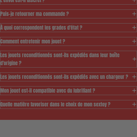
L’envoi est-il discret ?
Puis-je retourner ma commande ?
À quoi correspondent les grades d'état ?
Comment entretenir mon jouet ?
Les jouets reconditionnés sont-ils expédiés dans leur boîte
d'origine ?
Les jouets reconditionnés sont-ils expédiés avec un chargeur ?
Mon jouet est-il compatible avec du lubrifiant ?
Ce modèle est pensé
pour vous permettre
Quelle matière favoriser dans le choix de mon sextoy ?
d'accéder au meilleur
prix à notre gamme de
jouets durables tout
en permettant de
vous assurer un service de