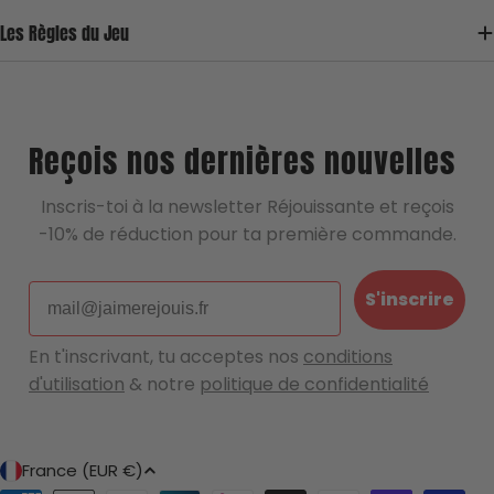
reconditionnement sûr et de qualité 💖
Les Règles du Jeu
Une question, un doute, une remarque ?
Écrivez nous !
Reçois nos dernières nouvelles
Inscris-toi à la newsletter Réjouissante et reçois
-10% de réduction pour ta première commande.
Email
S'inscrire
En t'inscrivant, tu acceptes nos
conditions
d'utilisation
& notre
politique de confidentialité
P
France (EUR €)