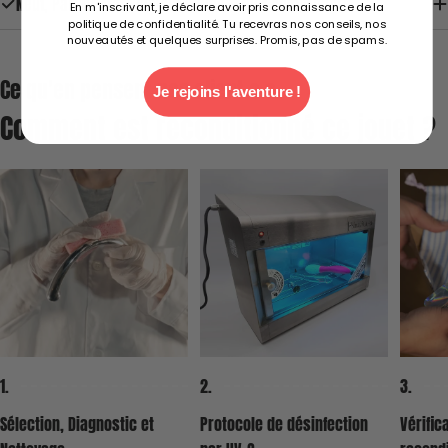
Neuf, Parfait état, Jamais utilisé... tout comprendre
En m'inscrivant, je déclare avoir pris connaissance de la
endommagé.
politique de confidentialité. Tu recevras nos conseils, nos
nouveautés et quelques surprises. Promis, pas de spams.
Ce qu'en pensent nos client.e.s
Je rejoins l'aventure !
Comment est reconditionné ce jouet ?
2. Le Prix Minimum Neuf de Référence (PMNR)
2.
1.
3.
Protocole de désinfection
Sélection, Diagnostic et
Vérific