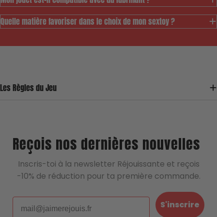
prix à notre gamme de
jouets durables tout
Quelle matière favoriser dans le choix de mon sextoy ?
en permettant de
vous assurer un service de
reconditionnement sûr et de qualité 💖
Une question, un doute, une remarque ?
Les Règles du Jeu
Écrivez nous !
Reçois nos dernières nouvelles
Inscris-toi à la newsletter Réjouissante et reçois
-10% de réduction pour ta première commande.
Email
S'inscrire