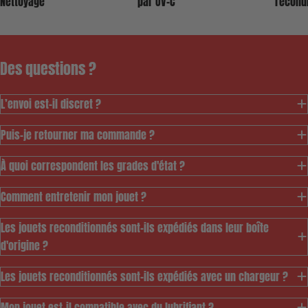
par UV-C
Nettoyage
recond
Des questions ?
L’envoi est-il discret ?
Puis-je retourner ma commande ?
À quoi correspondent les grades d'état ?
Comment entretenir mon jouet ?
Les jouets reconditionnés sont-ils expédiés dans leur boîte
d'origine ?
Ce modèle est pensé
Les jouets reconditionnés sont-ils expédiés avec un chargeur ?
pour vous permettre
d'accéder au meilleur
Mon jouet est-il compatible avec du lubrifiant ?