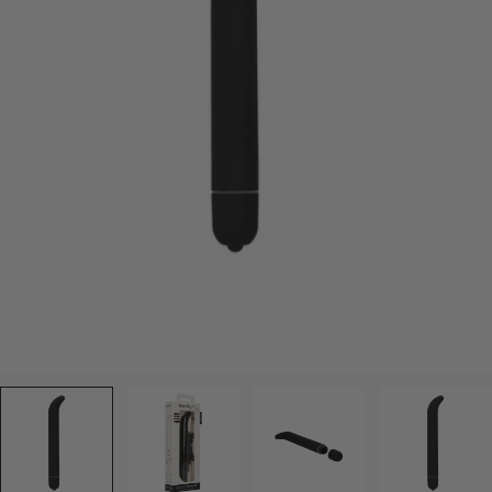
Ouvrir le média 0 en mode modal
L'état du jouet
Le Prix Minimum Neuf de Référence du modèle
1. L'État du jouet
Hygiène