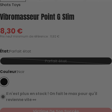
Shots Toys
Vibromasseur Point G Slim
Jamais utilisé
8,30 €
Prix
Prix neuf minimum de référence : 11,92 €
de
Parfait état
vente
État:
Parfait état
Parfait état
Variante
épuisée
Couleur:
Noir
ou
Très bon état
indisponible
Il n'est plus en stock ! On fait le max pour qu'il
revienne vite 👀
Gueule cassée
Victime De Son Succès